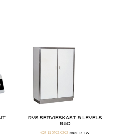
NT
RVS SERVIESKAST 5 LEVELS
950
€
2,620.00
excl. BTW