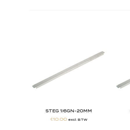
STEG 1/6GN-20MM
€
10.00
excl. BTW