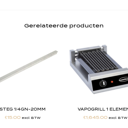
Gerelateerde producten
STEG 1/4GN-20MM
VAPOGRILL 1 ELEME
€
15.00
€
1,645.00
excl. BTW
excl. BTW