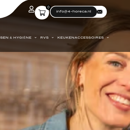
0
info@4-horeca.nl
SEN & HYGIËNE
RVS
KEUKENACCESSOIRES