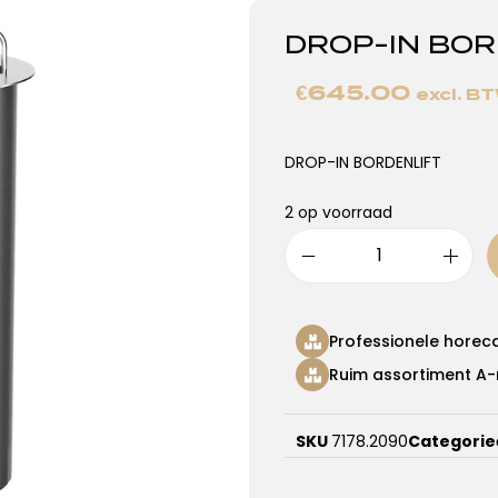
DROP-IN BOR
€
645.00
excl. B
DROP-IN BORDENLIFT
2 op voorraad
Professionele horec
Ruim assortiment A-
SKU
7178.2090
Categorie