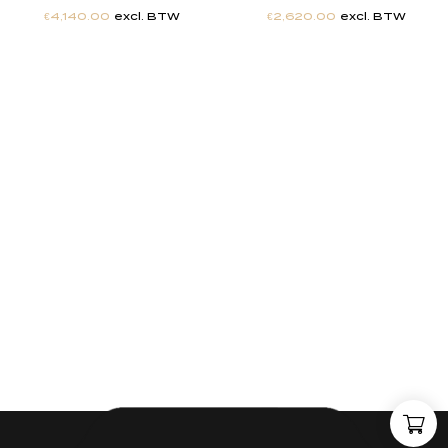
€
4,140.00
excl. BTW
€
2,620.00
excl. BTW
"
J
i
j
h
e
b
t
d
e
d
r
o
o
m
,
w
i
j
m
a
k
e
n
h
e
t
w
e
r
k
e
l
i
j
k
h
e
i
d
.
"