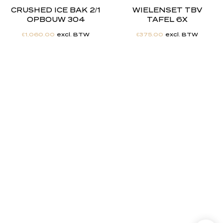
CRUSHED ICE BAK 2/1
WIELENSET TBV
OPBOUW 304
TAFEL 6X
€
1,060.00
excl. BTW
€
375.00
excl. BTW
"
J
i
j
h
e
b
t
d
e
d
r
o
o
m
,
w
i
j
m
a
k
e
n
h
e
t
w
e
r
k
e
l
i
j
k
h
e
i
d
.
"