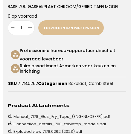
BASE 700 GASBAKPLAAT CHROOM/GERIBD TAFELMODEL
0 op voorraad
TOEVOEGEN AAN WINKELWAGEN
Professionele horeca-apparatuur direct uit
voorraad leverbaar
Ruim assortiment A-merken voor keuken en
inrichting
SKU
7178.0262
Categorieën
Bakplaat
,
CombiSteel
Product Attachments
Manual_7178_Gas_Fry_Tops_(ENG-NL-DE-FR).pdf
Connection_details_700_tabletop_models.pdf
Exploded view 7178.0262 (2023).pdf