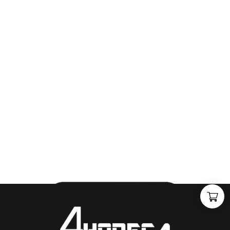
"
J
i
j
h
e
b
t
d
e
d
r
o
o
m
,
w
i
j
m
a
k
e
n
h
e
t
w
e
r
k
e
l
i
j
k
h
e
i
d
.
"