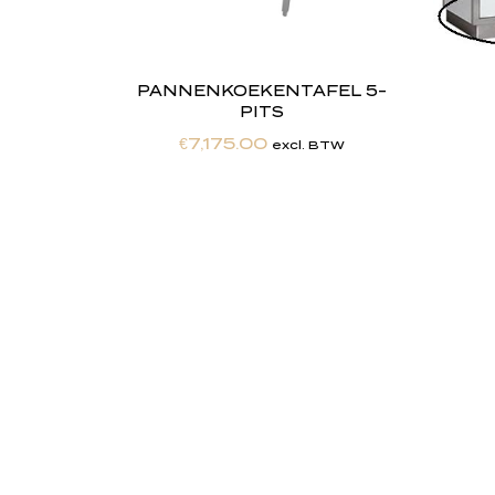
PANNENKOEKENTAFEL 5-
PITS
€
7,175.00
excl. BTW
"
J
i
j
Totaalontzorging