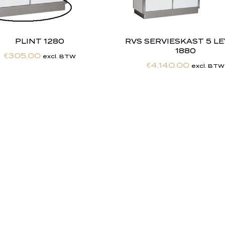
PLINT 1280
RVS SERVIESKAST 5 L
1880
€
305.00
excl. BTW
€
4,140.00
excl. BTW
h
e
b
t
d
e
d
r
o
o
m
m
a
k
e
n
h
e
t
w
e
r
k
e
l
i
j
k
h
e
i
d
.
"