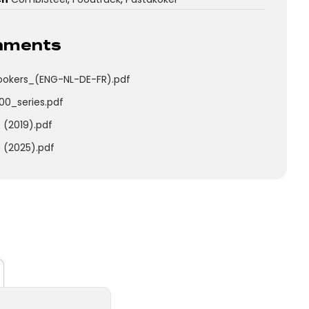
chments
okers_(ENG-NL-DE-FR).pdf
0_series.pdf
 (2019).pdf
5 (2025).pdf