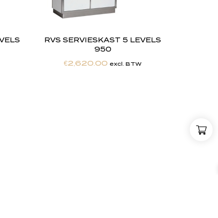
EVELS
RVS SERVIESKAST 5 LEVELS
950
€
2,620.00
excl. BTW
,
w
i
j
Maatwerkexpertise