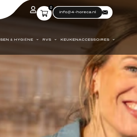
0
info@4-horeca.nl
SEN & HYGIËNE
RVS
KEUKENACCESSOIRES