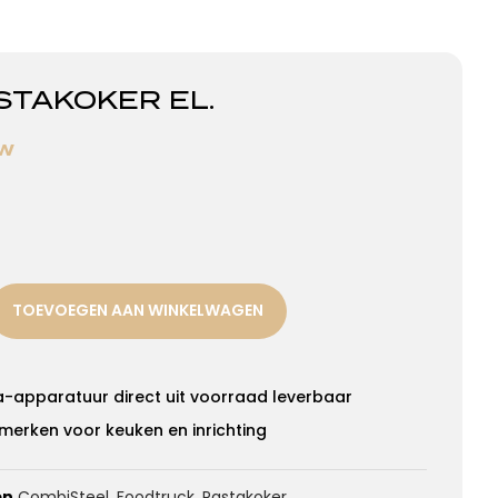
STAKOKER EL.
TW
TOEVOEGEN AAN WINKELWAGEN
a-apparatuur direct uit voorraad leverbaar
merken voor keuken en inrichting
ën
CombiSteel
,
Foodtruck
,
Pastakoker