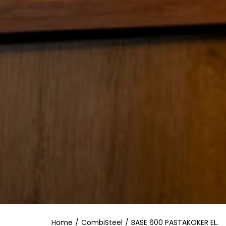
Home
/
CombiSteel
/
BASE 600 PASTAKOKER EL.