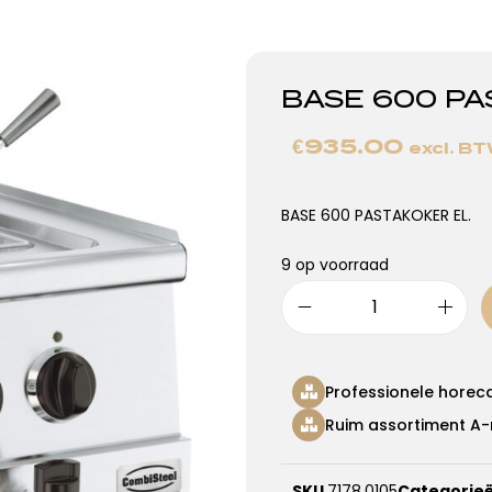
BASE 600 PA
€
935.00
excl. B
BASE 600 PASTAKOKER EL.
9 op voorraad
Professionele horec
Ruim assortiment A-
SKU
7178.0105
Categorie