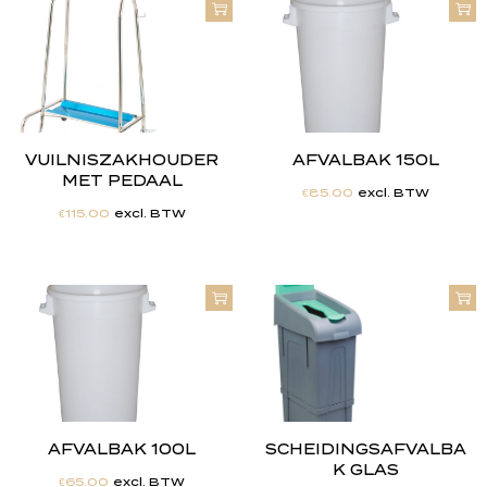
VUILNISZAKHOUDER
AFVALBAK 150L
MET PEDAAL
€
85.00
excl. BTW
€
115.00
excl. BTW
AFVALBAK 100L
SCHEIDINGSAFVALBA
K GLAS
€
65.00
excl. BTW