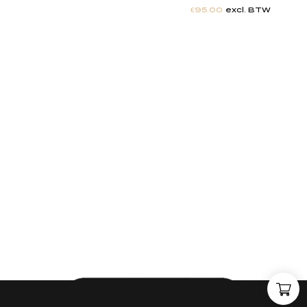
€
95.00
excl. BTW
"
J
i
j
h
e
b
t
d
e
d
r
o
o
m
,
w
i
j
m
a
k
e
n
h
e
t
w
e
r
k
e
l
i
j
k
h
e
i
d
.
"