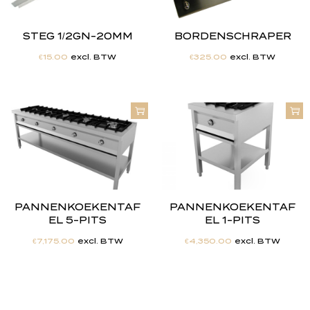
STEG 1/2GN-20MM
BORDENSCHRAPER
€
15.00
excl. BTW
€
325.00
excl. BTW
PANNENKOEKENTAF
PANNENKOEKENTAF
EL 5-PITS
EL 1-PITS
€
7,175.00
excl. BTW
€
4,350.00
excl. BTW
"
J
i
j
h
e
b
t
d
e
d
r
o
o
m
,
w
i
j