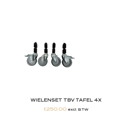
WIELENSET TBV TAFEL 4X
€
250.00
excl. BTW