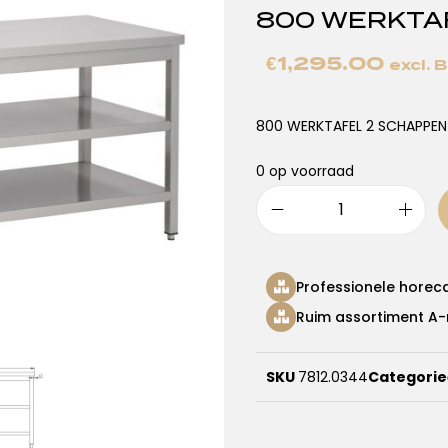
800 WERKTA
€
1,295.00
excl.
800 WERKTAFEL 2 SCHAPPEN
0 op voorraad
Professionele horec
Ruim assortiment A-
SKU
7812.0344
Categori