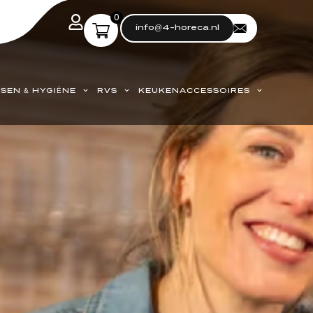
0
info@4-horeca.nl
SEN & HYGIËNE
RVS
KEUKENACCESSOIRES