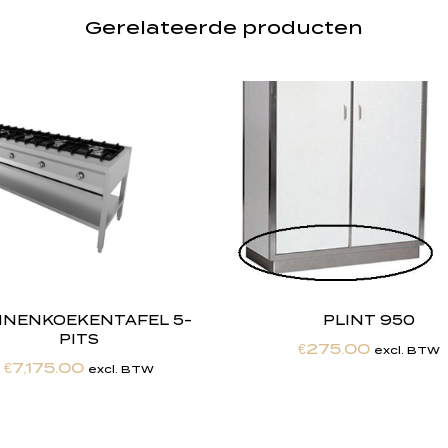
Gerelateerde producten
NENKOEKENTAFEL 5-
PLINT 950
PITS
€
275.00
excl. BTW
€
7,175.00
excl. BTW