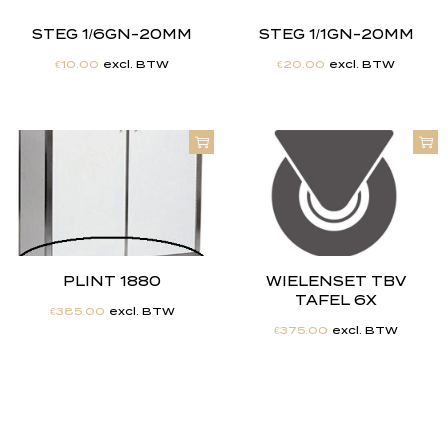
STEG 1/6GN-20MM
STEG 1/1GN-20MM
€
10.00
excl. BTW
€
20.00
excl. BTW
PLINT 1880
WIELENSET TBV
TAFEL 6X
€
385.00
excl. BTW
€
375.00
excl. BTW
"
J
i
j
h
e
b
t
d
e
d
r
o
o
m
,
w
i
j
m
a
k
e
n
h
e
t