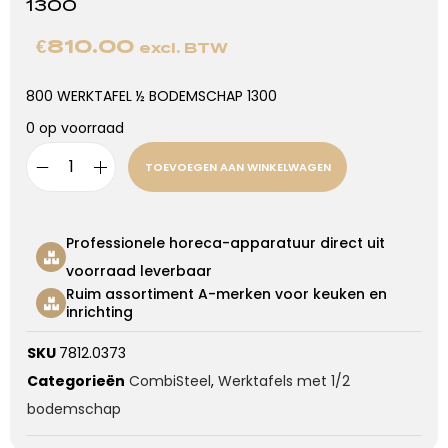
1300
€
810.00
excl. BTW
800 WERKTAFEL ½ BODEMSCHAP 1300
0 op voorraad
TOEVOEGEN AAN WINKELWAGEN
Professionele horeca-apparatuur direct uit
voorraad leverbaar
Ruim assortiment A-merken voor keuken en
inrichting
SKU
7812.0373
Categorieën
CombiSteel
,
Werktafels met 1/2
bodemschap