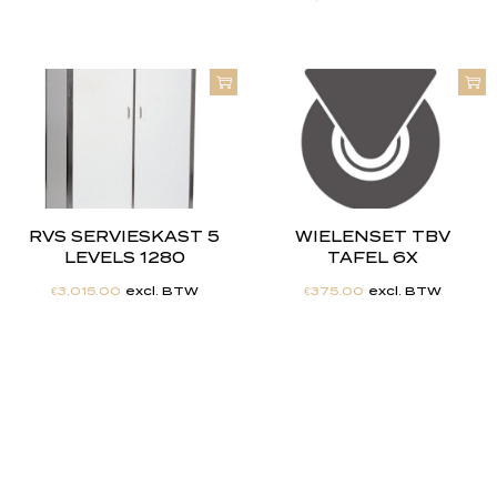
RVS SERVIESKAST 5
WIELENSET TBV
LEVELS 1280
TAFEL 6X
€
3,015.00
excl. BTW
€
375.00
excl. BTW
"
J
i
j
h
e
b
t
d
e
d
r
o
o
m
,
w
i
j
m
a
k
e
n
h
e
t
w
e
r
k
e
l
i
j
k
h
e
i
d
.
"