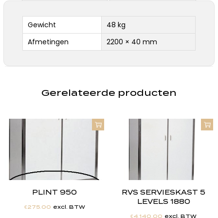
Gewicht
48 kg
Afmetingen
2200 × 40 mm
Gerelateerde producten
PLINT 950
RVS SERVIESKAST 5
LEVELS 1880
€
275.00
excl. BTW
€
4,140.00
excl. BTW