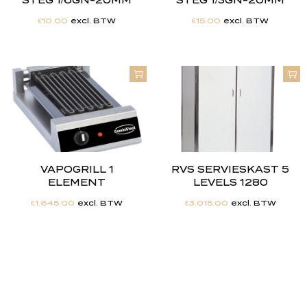
STEG 1/6GN-20MM
STEG 1/3GN-20MM
€
10.00
excl. BTW
€
15.00
excl. BTW
VAPOGRILL 1
RVS SERVIESKAST 5
ELEMENT
LEVELS 1280
€
1,645.00
excl. BTW
€
3,015.00
excl. BTW
"
J
i
j
h
e
b
t
d
e
d
r
o
o
m
,
w
i
j
m
a
k
e
n
h
e
t
w
e
r
k
e
l
i
j
k
h
e
i
d
.
"