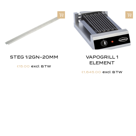
STEG 1/2GN-20MM
VAPOGRILL 1
ELEMENT
€
15.00
excl. BTW
€
1,645.00
excl. BTW
"
J
i
j
h
e
b
t
d
e
d
r
o
o
m
,
w
i
j
m
a
k
e
n
h
e
t
w
e
r
k
e
l
i
j
k
h
e
i
d
.
"