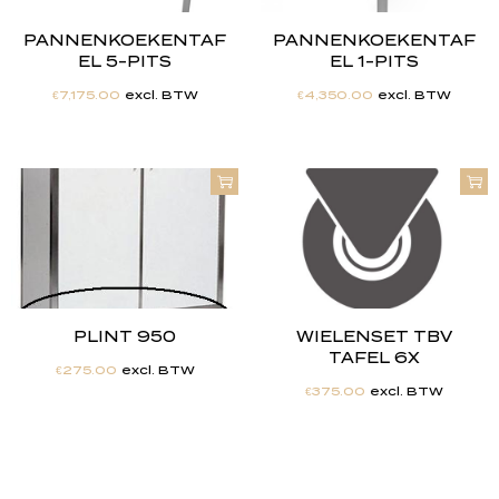
PANNENKOEKENTAF
PANNENKOEKENTAF
EL 5-PITS
EL 1-PITS
€
7,175.00
excl. BTW
€
4,350.00
excl. BTW
PLINT 950
WIELENSET TBV
TAFEL 6X
€
275.00
excl. BTW
€
375.00
excl. BTW
"
J
i
j
h
e
b
t
d
e
d
r
o
o
m
,
w
i
j