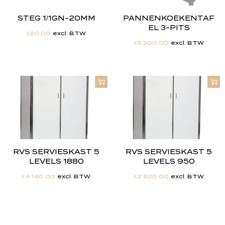
STEG 1/1GN-20MM
PANNENKOEKENTAF
EL 3-PITS
€
20.00
excl. BTW
€
5,200.00
excl. BTW
RVS SERVIESKAST 5
RVS SERVIESKAST 5
LEVELS 1880
LEVELS 950
€
4,140.00
excl. BTW
€
2,620.00
excl. BTW
"
J
i
j
h
e
b
t
d
e
d
r
o
o
m
,
w
i
j