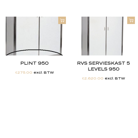
PLINT 950
RVS SERVIESKAST 5
LEVELS 950
€
275.00
excl. BTW
€
2,620.00
excl. BTW
"
J
i
j
h
e
b
t
d
e
d
r
o
o
m
,
w
i
j
m
a
k
e
n
h
e
t
w
e
r
k
e
l
i
j
k
h
e
i
d
.
"