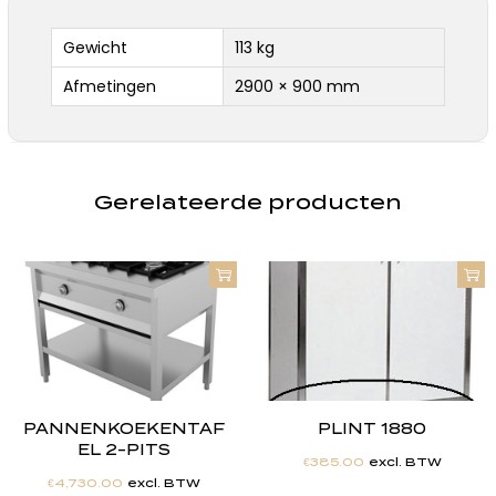
Gewicht
113 kg
Afmetingen
2900 × 900 mm
Gerelateerde producten
PANNENKOEKENTAF
PLINT 1880
EL 2-PITS
€
385.00
excl. BTW
€
4,730.00
excl. BTW