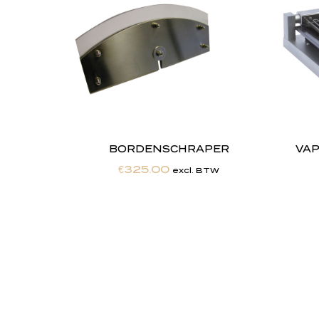
BORDENSCHRAPER
VAP
€
325.00
excl. BTW
"
J
i
j
Totaalontzorging