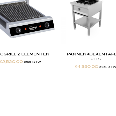
OGRILL 2 ELEMENTEN
PANNENKOEKENTAFEL
PITS
€
2,520.00
excl. BTW
€
4,350.00
excl. BT
h
e
b
t
d
e
d
r
o
o
m
m
a
k
e
n
h
e
t