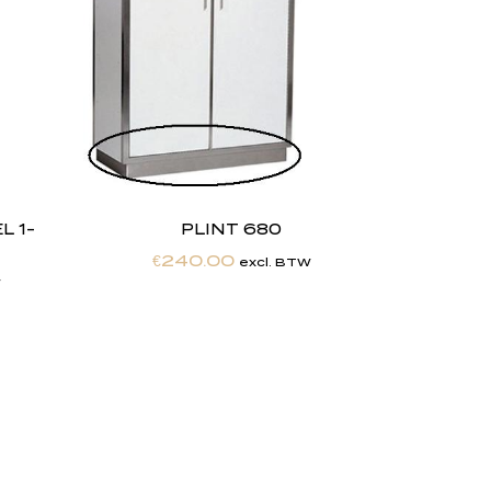
 1-
PLINT 680
€
240.00
excl. BTW
W
,
w
i
j
Maatwerkexpertise