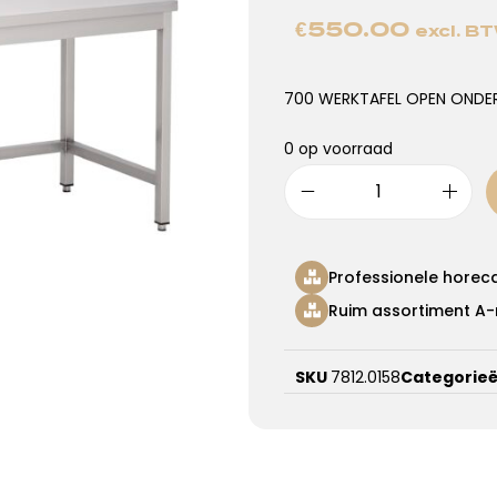
€
550.00
excl. B
700 WERKTAFEL OPEN ONDER
0 op voorraad
Professionele horec
Ruim assortiment A-
SKU
7812.0158
Categorie