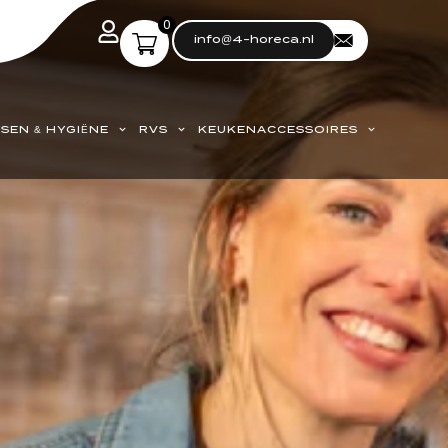
0
info@4-horeca.nl
SEN & HYGIËNE
RVS
KEUKENACCESSOIRES