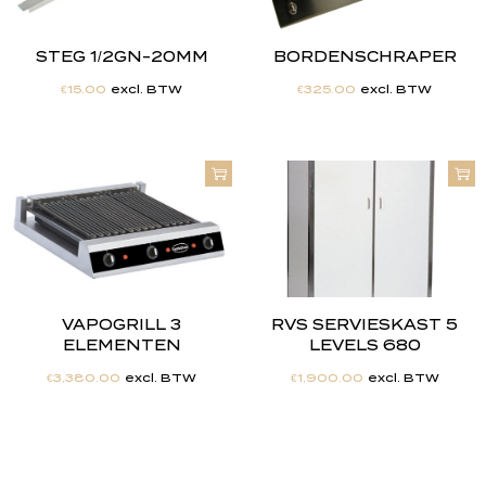
STEG 1/2GN-20MM
BORDENSCHRAPER
€
15.00
excl. BTW
€
325.00
excl. BTW
VAPOGRILL 3
RVS SERVIESKAST 5
ELEMENTEN
LEVELS 680
€
3,380.00
excl. BTW
€
1,900.00
excl. BTW
"
J
i
j
h
e
b
t
d
e
d
r
o
o
m
,
w
i
j