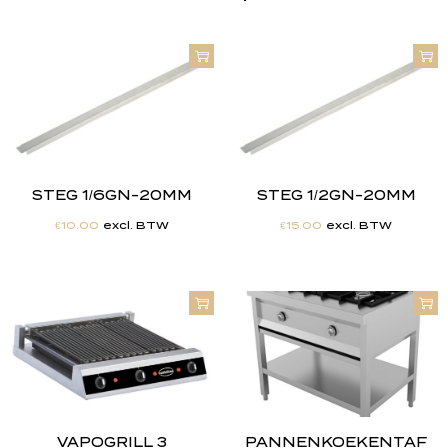
STEG 1/6GN-20MM
STEG 1/2GN-20MM
€
10.00
excl. BTW
€
15.00
excl. BTW
VAPOGRILL 3
PANNENKOEKENTAF