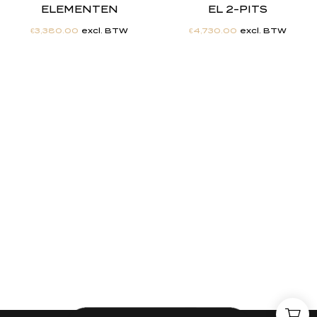
ELEMENTEN
EL 2-PITS
€
3,380.00
excl. BTW
€
4,730.00
excl. BTW
"
J
i
j
h
e
b
t
d
e
d
r
o
o
m
,
w
i
j
m
a
k
e
n
h
e
t
w
e
r
k
e
l
i
j
k
h
e
i
d
.
"