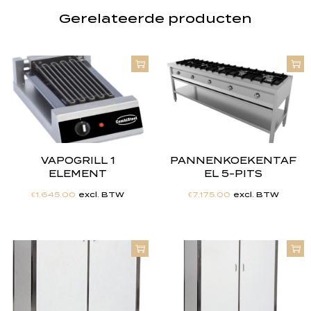
Gerelateerde producten
VAPOGRILL 1
PANNENKOEKENTAF
ELEMENT
EL 5-PITS
€
1,645.00
excl. BTW
€
7,175.00
excl. BTW