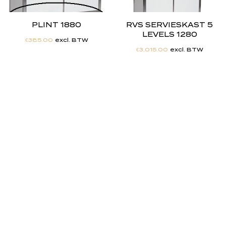
PLINT 1880
RVS SERVIESKAST 5
LEVELS 1280
€
385.00
excl. BTW
€
3,015.00
excl. BTW
"
J
i
j
h
e
b
t
d
e
d
r
o
o
m
,
w
i
j
m
a
k
e
n
h
e
t
w
e
r
k
e
l
i
j
k
h
e
i
d
.
"