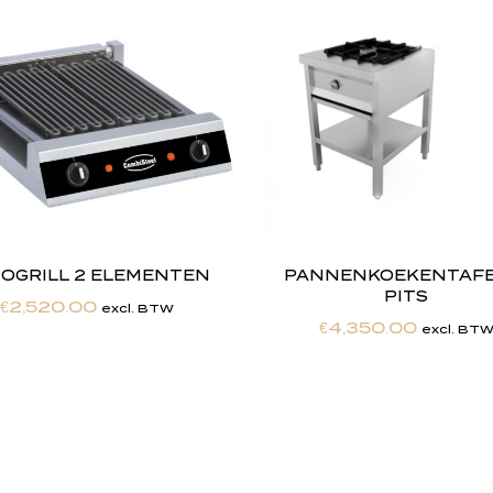
OGRILL 2 ELEMENTEN
PANNENKOEKENTAFEL
PITS
€
2,520.00
excl. BTW
€
4,350.00
excl. BT
h
e
b
t
d
e
d
r
o
o
m