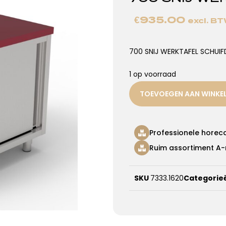
€
935.00
excl. B
700 SNIJ WERKTAFEL SCHUIF
1 op voorraad
TOEVOEGEN AAN WINK
Professionele horec
Ruim assortiment A-
SKU
7333.1620
Categorie