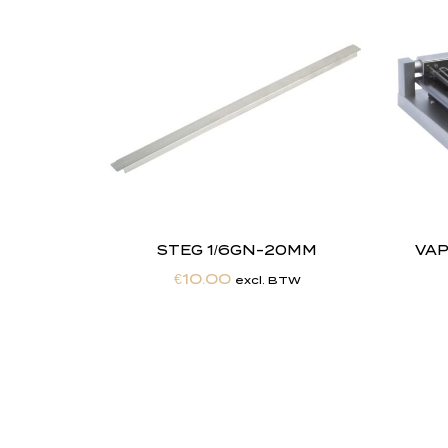
STEG 1/6GN-20MM
VAP
€
10.00
excl. BTW
"
J
i
j
Totaalontzorging