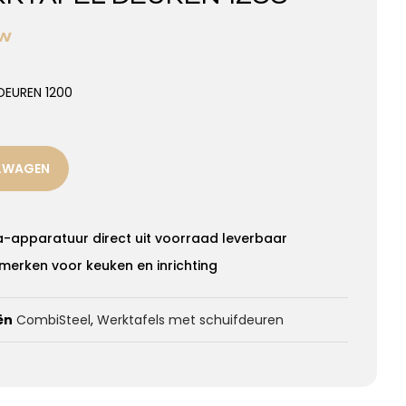
TW
DEUREN 1200
ELWAGEN
a-apparatuur direct uit voorraad leverbaar
merken voor keuken en inrichting
ën
CombiSteel
,
Werktafels met schuifdeuren