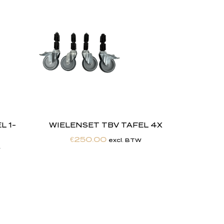
 1-
WIELENSET TBV TAFEL 4X
€
250.00
excl. BTW
W
,
w
i
j
Maatwerkexpertise