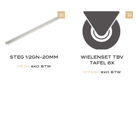
STEG 1/2GN-20MM
WIELENSET TBV
TAFEL 6X
€
15.00
excl. BTW
€
375.00
excl. BTW
"
J
i
j
h
e
b
t
d
e
d
r
o
o
m
,
w
i
j
m
a
k
e
n
h
e
t
w
e
r
k
e
l
i
j
k
h
e
i
d
.
"