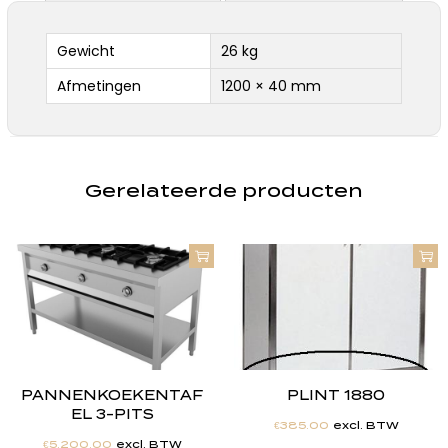
Gewicht
26 kg
Afmetingen
1200 × 40 mm
Gerelateerde producten
PANNENKOEKENTAF
PLINT 1880
EL 3-PITS
€
385.00
excl. BTW
€
5,200.00
excl. BTW