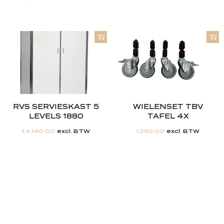
RVS SERVIESKAST 5
WIELENSET TBV
LEVELS 1880
TAFEL 4X
€
4,140.00
excl. BTW
€
250.00
excl. BTW
"
J
i
j
h
e
b
t
d
e
d
r
o
o
m
,
w
i
j
m
a
k
e
n
h
e
t
w
e
r
k
e
l
i
j
k
h
e
i
d
.
"