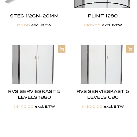
STEG 1/2GN-20MM
PLINT 1280
€
15.00
excl. BTW
€
305.00
excl. BTW
RVS SERVIESKAST 5
RVS SERVIESKAST 5
LEVELS 1880
LEVELS 680
€
4,140.00
excl. BTW
€
1,900.00
excl. BTW
"
J
i
j
h
e
b
t
d
e
d
r
o
o
m
,
w
i
j