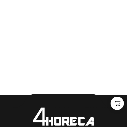
"
J
i
j
h
e
b
t
d
e
d
r
o
o
m
,
w
i
j
m
a
k
e
n
h
e
t
w
e
r
k
e
l
i
j
k
h
e
i
d
.
"