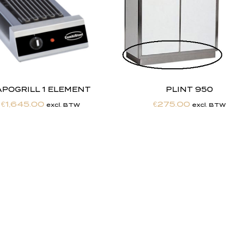
APOGRILL 1 ELEMENT
PLINT 950
€
1,645.00
€
275.00
excl. BTW
excl. BTW
h
e
b
t
d
e
d
r
o
o
m
m
a
k
e
n
h
e
t
w
e
r
k
e
l
i
j
k
h
e
i
d
.
"