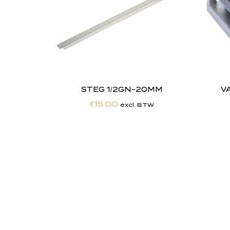
STEG 1/2GN-20MM
V
€
15.00
excl. BTW
"
J
i
j
Totaalontzorging