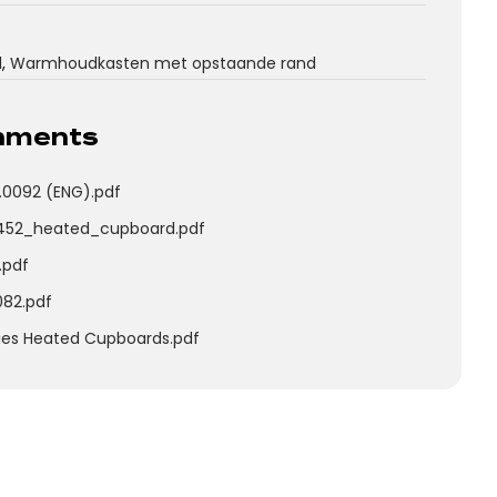
l
,
Warmhoudkasten met opstaande rand
chments
.0092 (ENG).pdf
452_heated_cupboard.pdf
.pdf
082.pdf
ries Heated Cupboards.pdf