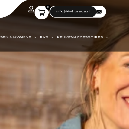
0
info@4-horeca.nl
SEN & HYGIËNE
RVS
KEUKENACCESSOIRES