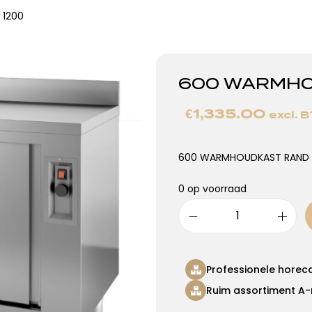
1200
600 WARMHO
€
1,335.00
excl. 
600 WARMHOUDKAST RAND 
0 op voorraad
Professionele horec
Ruim assortiment A-