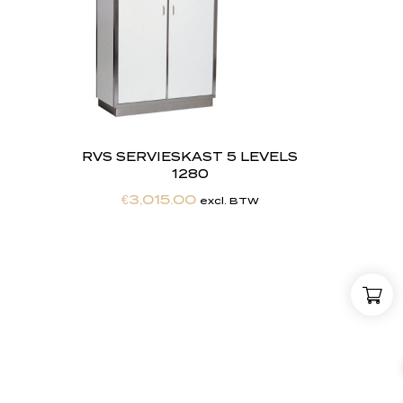
RVS SERVIESKAST 5 LEVELS
1280
€
3,015.00
excl. BTW
,
w
i
j
Maatwerkexpertise