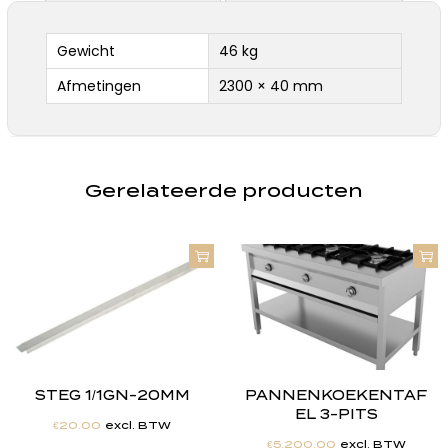
Gewicht
46 kg
Afmetingen
2300 × 40 mm
Gerelateerde producten
STEG 1/1GN-20MM
PANNENKOEKENTAF
EL 3-PITS
€
20.00
excl. BTW
€
5,200.00
excl. BTW