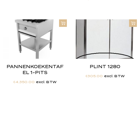
PANNENKOEKENTAF
PLINT 1280
EL 1-PITS
€
305.00
excl. BTW
€
4,350.00
excl. BTW
"
J
i
j
h
e
b
t
d
e
d
r
o
o
m
,
w
i
j
m
a
k
e
n
h
e
t
w
e
r
k
e
l
i
j
k
h
e
i
d
.
"