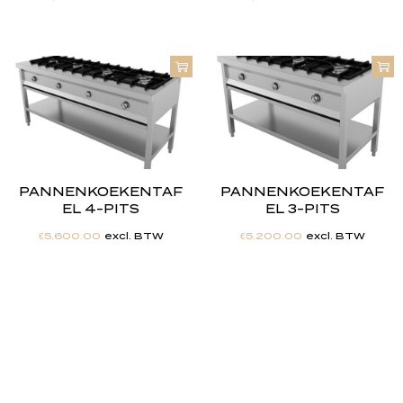
PANNENKOEKENTAF
PANNENKOEKENTAF
EL 4-PITS
EL 3-PITS
€
5,600.00
excl. BTW
€
5,200.00
excl. BTW
"
J
i
j
h
e
b
t
d
e
d
r
o
o
m
,
w
i
j
m
a
k
e
n
h
e
t
w
e
r
k
e
l
i
j
k
h
e
i
d
.
"