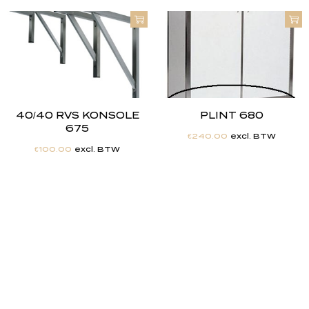
40/40 RVS KONSOLE
PLINT 680
675
€
240.00
excl. BTW
€
100.00
excl. BTW
"
J
i
j
h
e
b
t
d
e
d
r
o
o
m
,
w
i
j
m
a
k
e
n
h
e
t
w
e
r
k
e
l
i
j
k
h
e
i
d
.
"