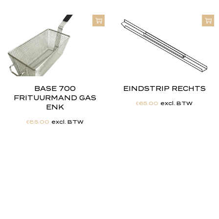
BASE 700
EINDSTRIP RECHTS
FRITUURMAND GAS
€
65.00
excl. BTW
ENK
€
85.00
excl. BTW
"
J
i
j
h
e
b
t
d
e
d
r
o
o
m
,
w
i
j
m
a
k
e
n
h
e
t
w
e
r
k
e
l
i
j
k
h
e
i
d
.
"