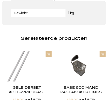
Gewicht
1 kg
Gerelateerde producten
GELEIDERSET
BASE 600 MAND
KOEL-/VRIESKAST
PASTAKOKER LINKS
€
39.00
excl. BTW
€
85.00
excl. BTW