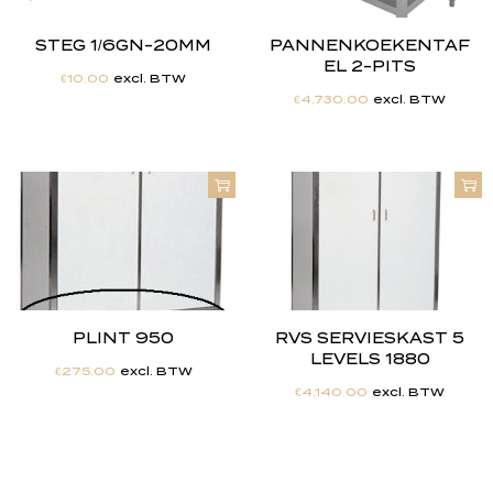
STEG 1/6GN-20MM
PANNENKOEKENTAF
EL 2-PITS
€
10.00
excl. BTW
€
4,730.00
excl. BTW
PLINT 950
RVS SERVIESKAST 5
LEVELS 1880
€
275.00
excl. BTW
€
4,140.00
excl. BTW
"
J
i
j
h
e
b
t
d
e
d
r
o
o
m
,
w
i
j