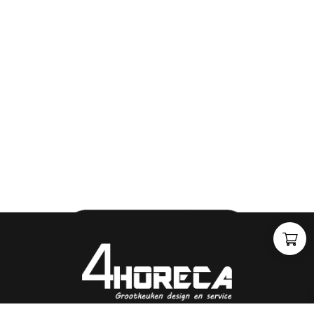
m
a
k
e
n
h
e
t
w
e
r
k
e
l
i
j
k
h
e
i
d
.
"