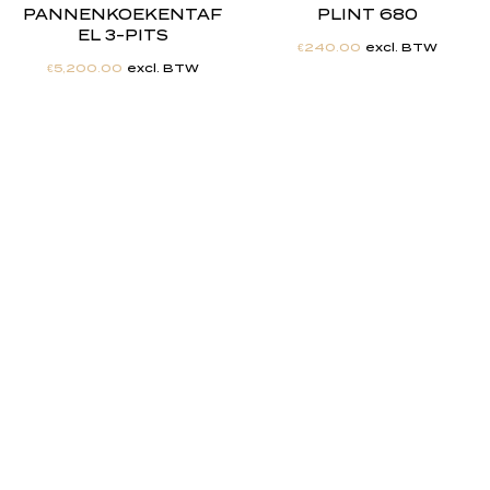
PANNENKOEKENTAF
PLINT 680
EL 3-PITS
€
240.00
excl. BTW
€
5,200.00
excl. BTW
"
J
i
j
h
e
b
t
d
e
d
r
o
o
m
,
w
i
j
m
a
k
e
n
h
e
t
w
e
r
k
e
l
i
j
k
h
e
i
d
.
"