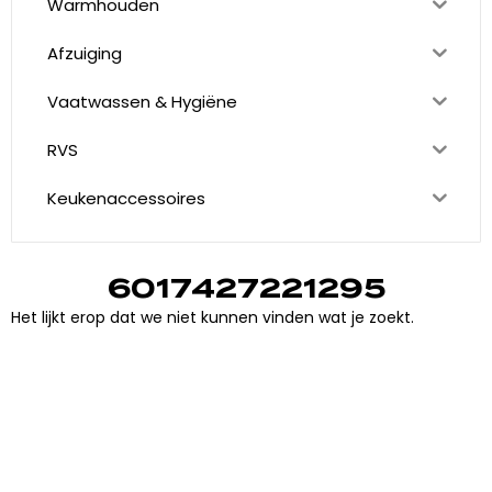
Warmhouden
Afzuiging
Vaatwassen & Hygiëne
RVS
Keukenaccessoires
6017427221295
Het lijkt erop dat we niet kunnen vinden wat je zoekt.
"
J
i
j
h
e
b
t
d
e
d
r
o
o
m
,
w
i
j
m
a
k
e
n
h
e
t