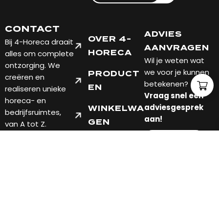
CONTACT
ADVIES
OVER 4-
Bij 4-Horeca draait
AANVRAGEN
alles om complete
HORECA
Wil je weten wat
ontzorging. We
we voor je kunnen
PRODUCT
creëren en
betekenen?
EN
realiseren unieke
Vraag snel een
horeca- en
adviesgesprek
WINKELWA
bedrijfsruimtes,
aan!
GEN
van A tot Z.
7451 PT
FABRIEKSWEG 10
HOLTEN, OVERIJSSEL
TELEFOON: +31 548
201004
EMAIL: INFO@4-
HORECA.NL
Verzend