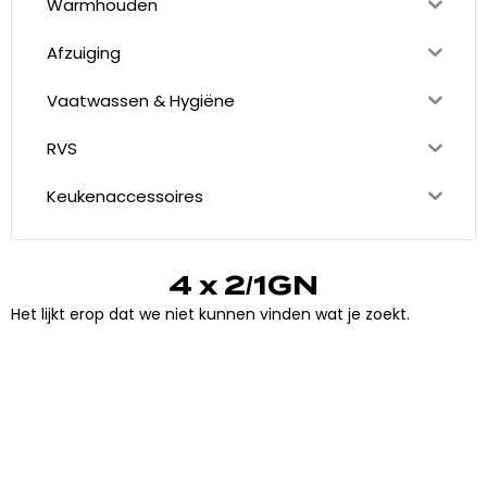
Warmhouden
Afzuiging
Vaatwassen & Hygiëne
RVS
Keukenaccessoires
4 x 2/1GN
Het lijkt erop dat we niet kunnen vinden wat je zoekt.
"
J
i
j
h
e
b
t
d
e
d
r
o
o
m
,
w
i
j
m
a
k
e
n
h
e
t