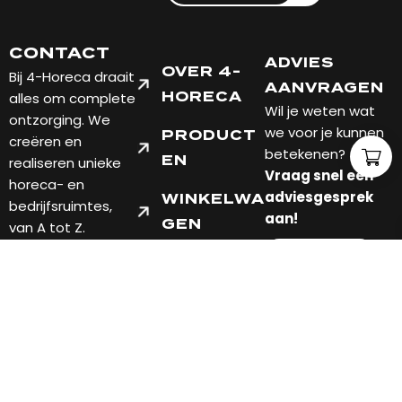
CONTACT
ADVIES
OVER 4-
Bij 4-Horeca draait
AANVRAGEN
alles om complete
HORECA
Wil je weten wat
ontzorging. We
we voor je kunnen
PRODUCT
creëren en
betekenen?
EN
realiseren unieke
Vraag snel een
horeca- en
adviesgesprek
WINKELWA
bedrijfsruimtes,
aan!
GEN
van A tot Z.
7451 PT
FABRIEKSWEG 10
HOLTEN, OVERIJSSEL
TELEFOON: +31 548
201004
EMAIL: INFO@4-
HORECA.NL
Verzend